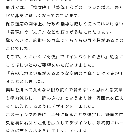
最近では、『整骨院』『整体』などのチラシが増え、差別
化が非常に難しくなってきています。
保険適応の関係上、行政の指導も厳しく使ってはいけない
『表現』や『文言』などの縛りが多岐にわたります。
驚くべきは、施術中の写真ですらＮＧの可能性があるとの
ことでした。
そこで、とにかく『明快』で『インパクトの強い』紙面に
してほしいとのご要望をいただいきました。
『春の心地よい風が入るような空間の写真』だけで表現す
ることとしました。
興味を持って貰えない限り読んで貰えないと思われる文章
も極力減らし、『読み込む』というよりは『雰囲気を伝え
る』広告とするようにデザインをしました。
ポスティングの際に、半分に折ることを想定し、紙面の中
央を境に右側と左側を独立してデザインし、最終的には一
枚の紙面となるように工夫をしています。