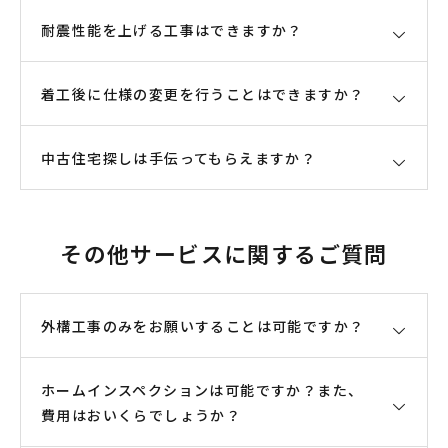
その為、弊社では参考プランとして1プランを無償で
4.スーパーウォールが持つ耐震性能に制震性能、免
耐震性能を上げる工事はできますか？
承っており、間取り、パースをご確認頂けるようにし
震性能を付加することで、万一の災害にも強い住宅
ております。
を目指しています。
着工後に仕様の変更を行うことはできますか？
大規模なリフォーム工事も承っております。
5. 品質：使用する断熱材は環境が変化する現場施工
トイレやキッチンの修繕のような、小規模な工事
ではなく、工場内において高いレベルで品質を管理
か、外壁や屋根を変えるような大規模なスケルトン
された業界最高性能のスーパーウォール（熱伝導
中古住宅探しは手伝ってもらえますか？
変更時期により、工事着手後に仕様の変更を行うこ
工事も承っております。近年、法律の改正により、
率：0.019W/m・K）を使用し、品質の均質化を行っ
とも可能です。
木造の住宅においても『大規模な模様替え』・『増
ております。一級建築施工管理技士が1棟1棟しっか
着工前にすべてが整っていることが理想です。しか
お手伝いさせていただきます。
築』・『改築』にも確認申請が必要になりました。
りと現場管理を行い、作業を行う弊社が厳選した職
し、実際に工事が進んで行く姿を見ていると、夢が
その他サービスに関するご質問
弊社は建設業以外に不動産業の許可も取得しており
法的な違反を犯してしまうと、資産価値が大幅に減
人により、高いレベルでの施工を行っております。
広がり『こんなことはできないだろうか？』となる
ます。中古物件の仲介もお手伝いさせていただきま
ってしまう可能性もあります。ただ、工事をするだ
デメリット
ことは、当然のことだと思います。どうしても、発
す。また、気に入った物件があれば、事前のご予約
けでなく、しっかりと計画を行う必要があります。
高性能住宅とするために、初期費用（イニシャルコ
外構工事のみをお願いすることは可能ですか？
注、納期等が関わって参りますので、『この日まで
が必要にはなりますが、ご一緒に物件に伺い、実際
スト）は上がってしまうことが最大のデメリットだ
に決めて頂きたい』とお願いすることもあろうかと
のご検討物件を確認しながらご相談を受けることも
と考えています。但し、光熱費等のランニングコス
思いますが、せっかく、少なくない費用を掛けて行
ホームインスペクションは可能ですか？また、
可能です。
もちろん可能です。
トを軽減することで、建築における総費用（トータ
うリフォーム工事ですから、できる限りご満足して
費用はおいくらでしょうか？
ウッドデッキやカーポートなどのエクステリア工
ルコスト）は、あまり変わらない結果となります。
頂けるようにしたいと思っております。