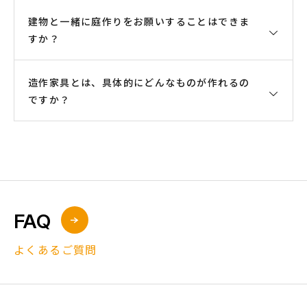
事、コンクリート土間工事、ブロック積工事などの
土木工事も承っております。
建物と一緒に庭作りをお願いすることはできま
可能です。有資格者が対応させて頂きます。
すか？
特定非営利活動法人：日本ホームインスペクターズ
協会に認定されたホームインスペクターが現地に伺
い調査させて頂きます。年間1～2件ほど承っており
造作家具とは、具体的にどんなものが作れるの
もちろん可能です。
ます。基本料金は10万円（税別）＋交通費とさせて
ですか？
建築、外構と分けるよりは、より快適な一体の住空
頂いております。
間としてご提案させて頂くことも可能です。
収納家具、机、カウンター等の実績があります。
二級インテリア設計士が、用途、物件に合った家具
作業内容は、床下、天井裏の目視検査（確認が可能な場合
をデザイン設計し、ご提案させて頂きます。
に限る）。建物の傾き確認。外壁等の目視検査、その他、
物件状況に応じ検査致します。検査後、報告書を交付致し
FAQ
ます。
※ホームインスペクションは、原則、非破壊検査となりま
よくあるご質問
す。物件によっては確認できない箇所もありますので、ご
了承ください。