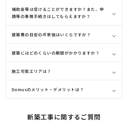
補助金等は受けることができますか？また、申
請等の事務手続きはしてもらえますか？
建築費の目安の坪単価はいくらですか？
補助金等は受けることができます。
Domusの標準仕様は、外皮平均熱貫流率Ua値
0.46W/（㎡・ｋ）以下となっております。補助金取
建築にはどのくらいの期間がかかりますか？
およそ100万円/坪となります。
得に求められる性能は、毎年変更されますので一概
用途地域、防火地域の有無、構造、間取り、土地の
には言えませんが、地域、給湯器等の変更により、
形状、仕様等により増加はありますが、建物28～30
施工可能エリアは？
通常は建築工事に6カ月の期間を見て頂いておりま
補助金を受けられる可能性はあります。2025年9月
坪2階建て、平坦地、防火指定なしであればおよそ
す。
現在では、東京ゼロエミ住宅助成金事業の水準B（補
100万円/坪となります。
基礎工事1カ月、躯体・建築本体工事4カ月、設備工
Domusのメリット・デメリットは？
羽村市、青梅市、福生市、昭島市、瑞穂町、武蔵村
助金額160万円）を取得した住宅があります。その
事1カ月の6カ月を予定しております。その他、特殊
山市、東大和市、あきる野市、八王子市、多摩市、
他、子育てグリーン事業（ZEH水準＝補助金額40万
仕様、間取り打合せ、確認申請等は別途期間がかか
立川市、日野市、国立市、国分寺市、府中市、埼玉
円）を、全棟取得しております。
高性能住宅で安全で快適な暮らしができる反面、初
ります事をご承知おきください。
県飯能市、入間市です。
新築工事に関するご質問
申請等の事務手続きも弊社で行います。
期費用は高くなります。
一般的な建築工事と比べ作業量がとても多い為、施
申請等も有償（各種申請により申請手数料は変わり
住宅の性能とは気密性、断熱性、耐久性、耐震性、