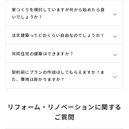
工可能エリアを限定させて頂いております。一棟一
ます）にはなりますが承っております。
品質の5つの性能を当社では評価の対象としておりま
家つくりを検討していますが何から始めたら良
棟、丁寧に建築して参りますので、ご相談頂きまし
す。
いでしょうか？
た時期によっては混み具合により、エリア内であっ
メリット
ても、お待ちいただく場合もございます。地域外で
1.気密性能：C値（相当隙間面積）0.5㎠/㎡を最低基
あっても、道路状況を検討させて頂いた上で、お請
注文建築ってどのくらい自由なのでしょうか？
まずはお電話でご相談ください。
準とし、0.4㎠/㎡以下を目指して建築しておりま
けさせて頂く場合もございますので、お気軽にご相
家を建てるにはまず、どこに建てるのか？がとても
す。（C値平均0.36㎠/㎡（2025年8月））また、真
談ください。
重要になります。建築は『建築基準法（以下、基準
の高気密高断熱住宅を建築する為に、第一種機械換
共同住宅の建築はできますか？
ご希望であれば、木造以外でも建築可能です。
法）』の他に『都市計画法』などの様々な法律の規
気を採用し、換気による気密性能の低下、外気の流
通常は木造の建築を行っておりますが、鉄筋コンク
制をうけます。都市計画法や『宅地造成及び特定盛
入を防いでおります。
リート造や鉄骨造も可能です。防音室などの特殊な
契約前にプランの作成はしてもらえますか？ま
はい。共同住宅や施設の実績もあります。
土等規制法（以下、宅造規制法）』などの、土地に
2.断熱性能：スーパーウォール工法を用い、Ua値
建築も可能です。
た、費用は掛かりますか？
個人住宅だけでなく、共同住宅や施設の設計、施工
係る法律も建築を建てる際には重要になります。そ
0.46W/（㎡・K）以下としております。
も承っております。
れぞれの土地に係る法律を遵守する必要があります
3.耐久性能：ホウ酸水による防蟻防腐処理や外壁内
契約前の参考プラン作成は無償で承っております。
し、場合によってはご希望の間取りが入らない可能
の通気を確実に取れるよう専用金物を多く使用し建
リフォーム・リノベーションに関する
土地をご検討されている方や、お持ちの土地にどの
性もあります。まずは、一度お話をお聞かせ頂きご
物の長寿命化を図っております。建築の耐久性を損
ようなプランが入るのか？また、掛る工事金額が分
ご質問
希望を聞かせてください。
なう内部結露の防止にも役立っております（35年の
からなければ、計画の進めようがないと思います。
無結露保証付き）。