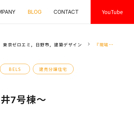
YouTube
MPANY
BLOG
CONTACT
東京ゼロエミ
日野市
建築デザイン
『現場に「光が灯る」受電完了』 ～日野市新井7号棟～
BELS
建売分譲住宅
井7号棟～