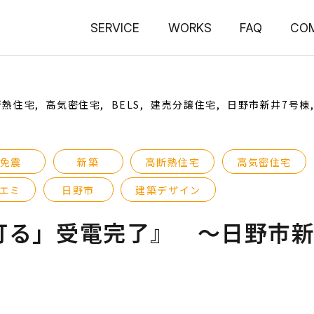
SERVICE
WORKS
FAQ
CO
断熱住宅
高気密住宅
BELS
建売分譲住宅
日野市新井7号棟
免震
新築
高断熱住宅
高気密住宅
エミ
日野市
建築デザイン
灯る」受電完了』 ～日野市新