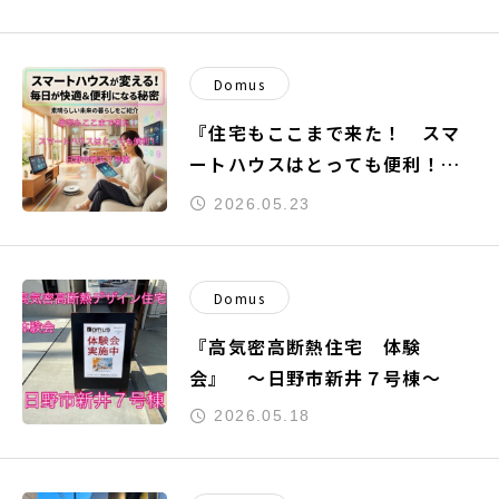
Domus
『住宅もここまで来た！ スマ
ートハウスはとっても便利！』
～日野市新井７号棟～
2026.05.23
Domus
『高気密高断熱住宅 体験
会』 ～日野市新井７号棟～
2026.05.18