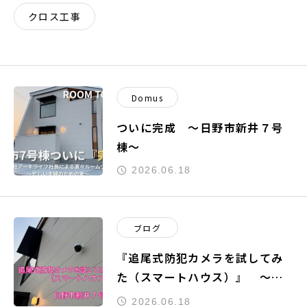
クロス工事
Domus
ついに完成 ～日野市新井７号
棟～
2026.06.18
ブログ
『追尾式防犯カメラを試してみ
た（スマートハウス）』 ～日
野市新井７号棟～
2026.06.18