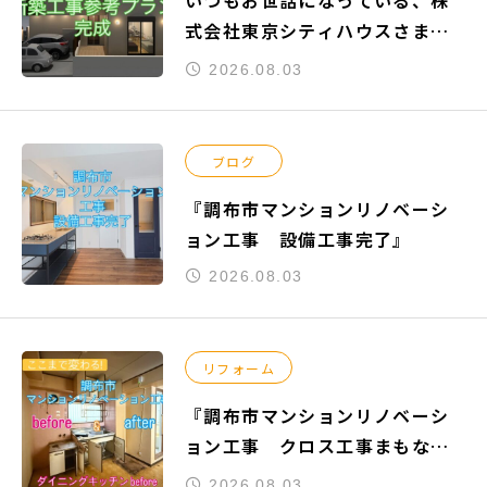
いつもお世話になっている、株
式会社東京シティハウスさまよ
りご依頼頂きました『練馬区関
2026.08.03
町南』の新築工事参考プランが
完成致しました。
ブログ
『調布市マンションリノベーシ
ョン工事 設備工事完了』
2026.08.03
リフォーム
『調布市マンションリノベーシ
ョン工事 クロス工事まもなく
完了』
2026.08.03