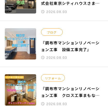
式会社東京シティハウスさまよ
りご依頼頂きました『練馬区関
2026.08.03
町南』の新築工事参考プランが
完成致しました。
ブログ
『調布市マンションリノベーシ
ョン工事 設備工事完了』
2026.08.03
リフォーム
『調布市マンションリノベーシ
ョン工事 クロス工事まもなく
完了』
2026.08.03