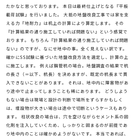
たかなと思っております。 本日は最終仕上げとなる『平板
載荷試験』を行いました。 大抵の地盤改良工事では家を支
える力『地耐力』は机上の計算により算定します。 その
『計算結果の通り施工していれば問題ない』という感覚で
おります。 もちろん『計算結果の通り施工していれば問題
ない』のですが、なにせ地中の事。全く見えない訳です。
確かにSS試験に基づいた地盤改良方法を選定し、計算の上
に施工します。 例えば鋼管杭の場合。地盤調査の結果で杭
の長さ（＝以下、杭長）を決めますが、既定の杭長まで貫
入できないことがあります。 それは、地中内に障害物があ
り途中で止まってしまうことも稀にあります。 どうしよう
もない場合は現場と設計の判断で場所をずらすかもしく
は、埋設物が大きい場合は途中で切断というケースもあり
ます。 柱状改良の場合は、穴を空けながらセメント系の固
化剤を注入していくため、しっかりと固まるのが前提であ
り地中内のことは確かめようがないです。 本当であれば、