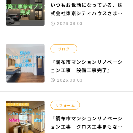
いつもお世話になっている、株
式会社東京シティハウスさまよ
りご依頼頂きました『練馬区関
2026.08.03
町南』の新築工事参考プランが
完成致しました。
ブログ
『調布市マンションリノベーシ
ョン工事 設備工事完了』
2026.08.03
リフォーム
『調布市マンションリノベーシ
ョン工事 クロス工事まもなく