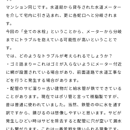
マンション同じです。水道局から貸与された水道メーター
を介して宅内に引き込まれ、更に各蛇口へと分岐されま
す。
今回の「全ての水栓」ということから、メーターから分岐
までにトラブルを抱えている可能性が高いということで
す。
では、どのようなトラブルが考えられるでしょうか？
・ゴミ詰まり＝これはゴミが入らないようにメーター付近
に網が設置されている場合があり、前面道路で水道工事な
どを行うと発生する場合があります。
・配管のサビ溜り＝古い建物だと給水管が鉄でできている
ことがあります。現在ではポリ管と言って樹脂製ですが、
昔は普通に使われていました。当然、鉄管の中に水を通す
訳ですから、錆びるのは想像しやすいと思います。サビが
発生しひどい時はサビを除去すると配管に穴が空いて漏水
にも繋がります。これは一番苦戦を強いられる現象です。