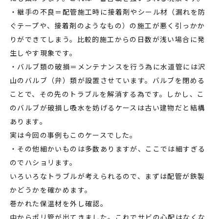
・継手の不良＝配管施工時に接着剤やシール材（漏れを防
ぐテープや、接着剤のようなもの）の施工が悪く引っかか
りができてしまう。比較的施工からの日数が浅い場合に発
生しやす現象です。
・バルブ類の破損＝メンテナンスを行う為に水道管には沢
山のバルブ（弁）類が設置させています。バルブを閉める
ことで、その先のトラブルを解消する為です。しかし、こ
のバルブが破損し吸水を妨げるケースは古い建物だと結構
あります。
実は今回の事例もこのケースでした。
・その他細かいものは多数ありますが、ここでは細すぎる
のでハショリます。
いろいろなトラブルが考えられるので、まずは配管が鉄製
かどうかを確かめます。
巻かれた保温材を外し確認。
中からポリ管が出てきました。これでサビの心配はなくな