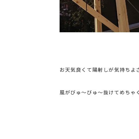
お天気良くて陽射しが気持ちよ
風がびゅ～びゅ～抜けてめちゃ