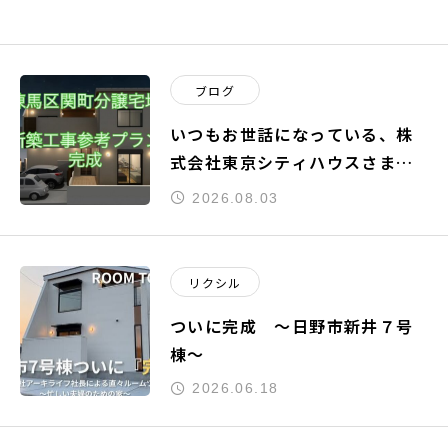
ブログ
いつもお世話になっている、株
式会社東京シティハウスさまよ
りご依頼頂きました『練馬区関
2026.08.03
町南』の新築工事参考プランが
完成致しました。
リクシル
ついに完成 ～日野市新井７号
棟～
2026.06.18