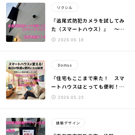
リクシル
『追尾式防犯カメラを試してみ
た（スマートハウス）』 ～日
野市新井７号棟～
2026.06.18
Domus
『住宅もここまで来た！ スマ
ートハウスはとっても便利！』
～日野市新井７号棟～
2026.05.23
建築デザイン