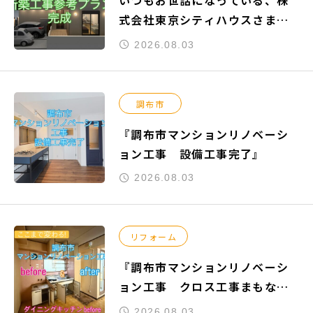
いつもお世話になっている、株
式会社東京シティハウスさまよ
りご依頼頂きました『練馬区関
2026.08.03
町南』の新築工事参考プランが
完成致しました。
調布市
『調布市マンションリノベーシ
ョン工事 設備工事完了』
2026.08.03
リフォーム
『調布市マンションリノベーシ
ョン工事 クロス工事まもなく
完了』
2026.08.03