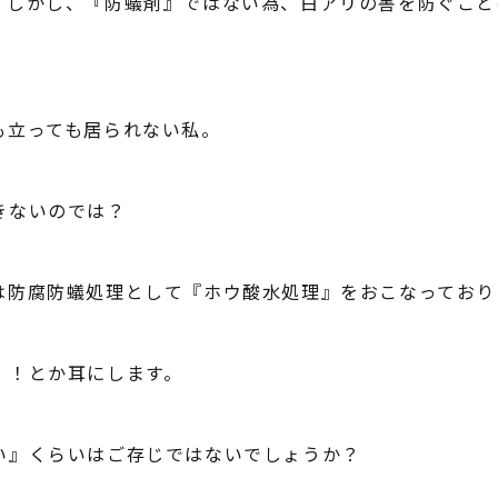
。しかし、『防蟻剤』ではない為、白アリの害を防ぐこと
も立っても居られない私。
きないのでは？
は防腐防蟻処理として『ホウ酸水処理』をおこなっており
』！とか耳にします。
い』くらいはご存じではないでしょうか？