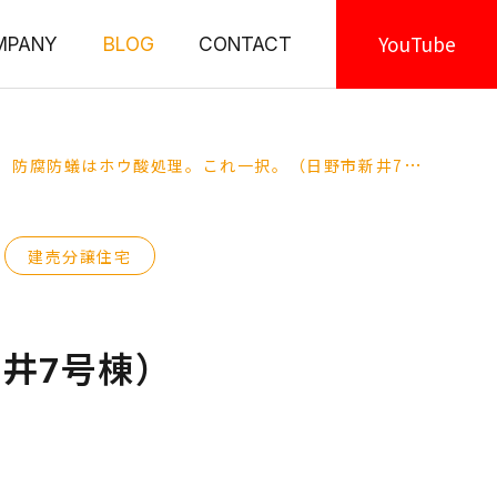
YouTube
MPANY
BLOG
CONTACT
防腐防蟻はホウ酸処理。これ一択。（日野市新井7号棟）
建売分譲住宅
井7号棟）