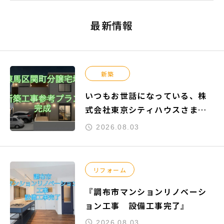
最新情報
新築
いつもお世話になっている、株
式会社東京シティハウスさまよ
りご依頼頂きました『練馬区関
2026.08.03
町南』の新築工事参考プランが
完成致しました。
リフォーム
『調布市マンションリノベーシ
ョン工事 設備工事完了』
2026.08.03