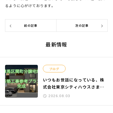
るように心がけております。
前の記事
次の記事
最新情報
ブログ
いつもお世話になっている、株
式会社東京シティハウスさまよ
りご依頼頂きました『練馬区関
2026.08.03
町南』の新築工事参考プランが
完成致しました。