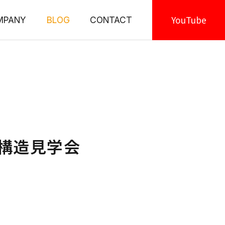
YouTube
MPANY
BLOG
CONTACT
構造見学会