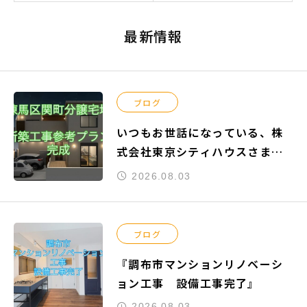
最新情報
ブログ
いつもお世話になっている、株
式会社東京シティハウスさまよ
りご依頼頂きました『練馬区関
2026.08.03
町南』の新築工事参考プランが
完成致しました。
ブログ
『調布市マンションリノベーシ
ョン工事 設備工事完了』
2026.08.03