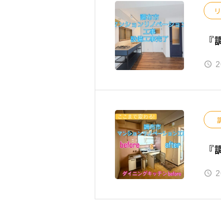
『
2
『
2