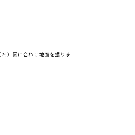
。
ﾌｾ）図に合わせ地面を掘りま