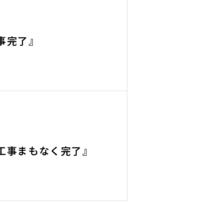
事完了』
工事まもなく完了』