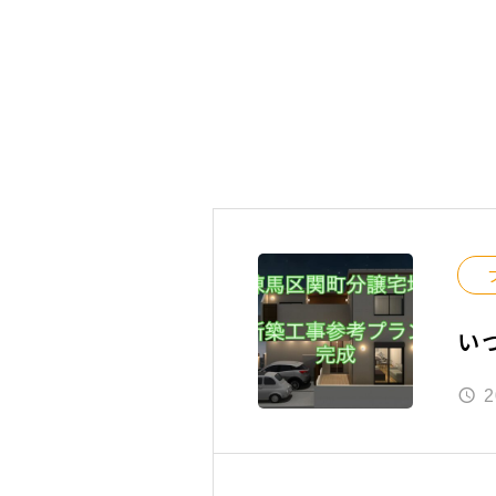
い
頂
2