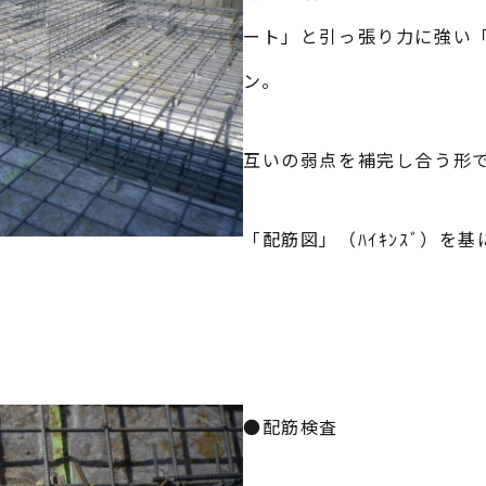
ート」と引っ張り力に強い
ン。
互いの弱点を補完し合う形
「配筋図」（ﾊｲｷﾝｽﾞ）を
●配筋検査