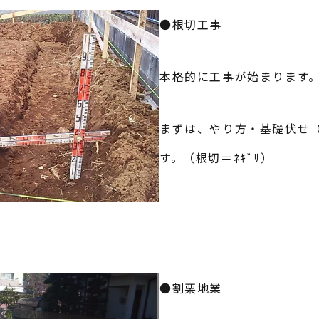
●根切工事
本格的に工事が始まります
まずは、やり方・基礎伏せ（
す。（根切＝ﾈｷﾞﾘ）
●割栗地業