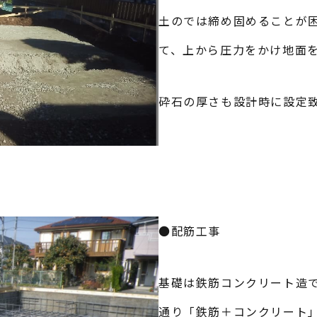
土のでは締め固めることが困
て、上から圧力をかけ地面
砕石の厚さも設計時に設定
●配筋工事
基礎は鉄筋コンクリート造
通り「鉄筋＋コンクリート