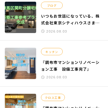
ブログ
いつもお世話になっている、株
式会社東京シティハウスさまよ
りご依頼頂きました『練馬区関
2026.08.03
町南』の新築工事参考プランが
完成致しました。
キッチン
『調布市マンションリノベーシ
ョン工事 設備工事完了』
2026.08.03
クロス工事