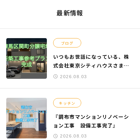
最新情報
ブログ
いつもお世話になっている、株
式会社東京シティハウスさまよ
りご依頼頂きました『練馬区関
2026.08.03
町南』の新築工事参考プランが
完成致しました。
キッチン
『調布市マンションリノベーシ
ョン工事 設備工事完了』
2026.08.03